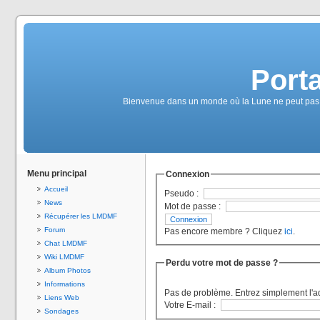
Port
Bienvenue dans un monde où la Lune ne peut pas se
Menu principal
Connexion
Accueil
Pseudo :
News
Mot de passe :
Récupérer les LMDMF
Forum
Pas encore membre ? Cliquez
ici
.
Chat LMDMF
Wiki LMDMF
Perdu votre mot de passe ?
Album Photos
Informations
Pas de problème. Entrez simplement l'a
Liens Web
Votre E-mail :
Sondages