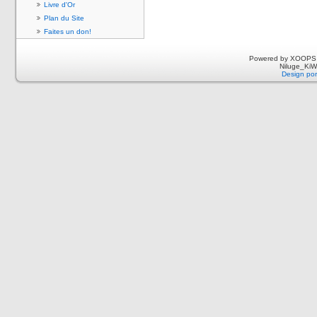
Livre d'Or
Plan du Site
Faites un don!
Powered by XOOPS 
Niluge_KiWi
Design por