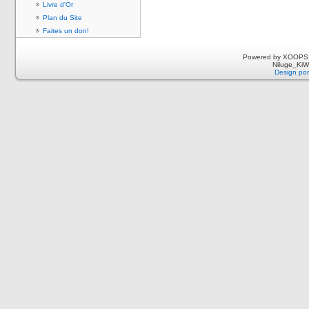
Livre d'Or
Plan du Site
Faites un don!
Powered by XOOPS 
Niluge_KiWi
Design por