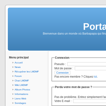
Port
Bienvenue dans un monde où Barbapapa qui finalem
Menu principal
Connexion
Accueil
Pseudo :
News
Mot de passe :
Récupérer les LMDMF
Forum
Pas encore membre ? Cliquez
ici
.
Chat LMDMF
Wiki LMDMF
Perdu votre mot de passe ?
Album Photos
Informations
Pas de problème. Entrez simplement l'a
Liens Web
Votre E-mail :
Sondages