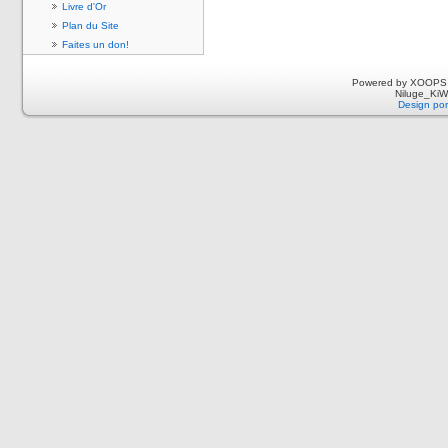
Livre d'Or
Plan du Site
Faites un don!
Powered by XOOPS 
Niluge_KiWi
Design por