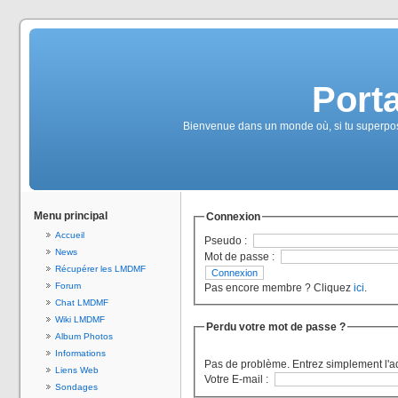
Port
Bienvenue dans un monde où, si tu superposes
Menu principal
Connexion
Accueil
Pseudo :
News
Mot de passe :
Récupérer les LMDMF
Forum
Pas encore membre ? Cliquez
ici
.
Chat LMDMF
Wiki LMDMF
Perdu votre mot de passe ?
Album Photos
Informations
Pas de problème. Entrez simplement l'a
Liens Web
Votre E-mail :
Sondages