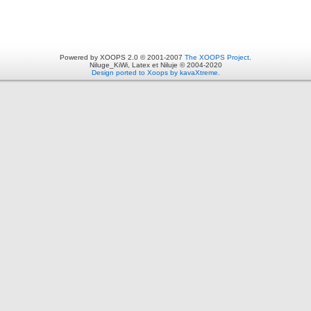
Powered by XOOPS 2.0 © 2001-2007
The XOOPS Project
.
Niluge_KiWi, Latex et Niluje © 2004-2020
Design ported to Xoops by kavaXtreme.