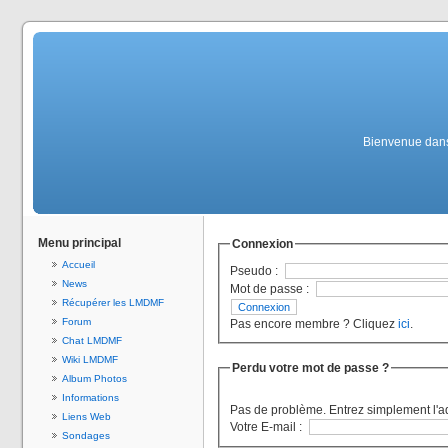
Bienvenue dans 
Menu principal
Connexion
Accueil
Pseudo :
News
Mot de passe :
Récupérer les LMDMF
Forum
Pas encore membre ? Cliquez
ici
.
Chat LMDMF
Wiki LMDMF
Perdu votre mot de passe ?
Album Photos
Informations
Pas de problème. Entrez simplement l'a
Liens Web
Votre E-mail :
Sondages