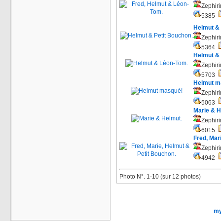
Zephiri
5385
Helmut & 
Zephiri
5364
Helmut &
Zephiri
5703
Helmut m
Zephiri
5063
Marie & H
Zephiri
6015
Fred, Mar
Zephiri
4942
Photo N°. 1-10 (sur 12 photos)
my