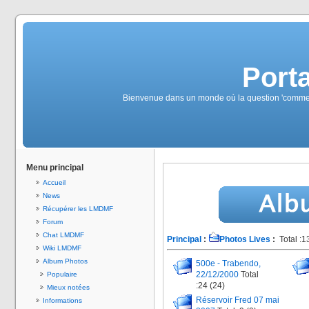
Port
Bienvenue dans un monde où la question 'commen
Menu principal
Accueil
News
Récupérer les LMDMF
Forum
Chat LMDMF
Principal
:
Photos Lives
:
Total :1
Wiki LMDMF
Album Photos
500e - Trabendo,
22/12/2000
Total
Populaire
:24 (24)
Mieux notées
Réservoir Fred 07 mai
Informations