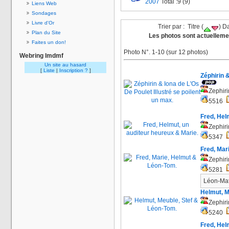
2007
Total :9 (9)
Liens Web
Sondages
Livre d'Or
Trier par : Titre (
) Da
Plan du Site
Les photos sont actuellemen
Faites un don!
Photo N°. 1-10 (sur 12 photos)
Webring lmdmf
Un site au hasard
[
Liste
|
Inscription ?
]
Zéphirin &
Zephiri
5516
Fred, Hel
Zephiri
5347
Fred, Mar
Zephiri
5281
Léon-Math
Helmut, M
Zephiri
5240
Fred, Hel