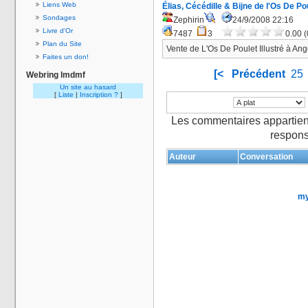
Liens Web
Élias, Cécédille & Bijne de l'Os De Pou
Sondages
Zephirin
24/9/2008 22:16
Livre d'Or
7487
3
0.00 (
Plan du Site
Vente de L'Os De Poulet Illustré à An
Faites un don!
[<
Précédent
25
Webring lmdmf
Un site au hasard
[
Liste
|
Inscription ?
]
Les commentaires appartien
respons
Auteur
Conversation
my