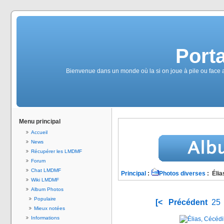
Port
Bienvenue dans un monde où la si on joue à pile ou face av
Menu principal
Accueil
News
Récupérer les LMDMF
Forum
Chat LMDMF
Principal
:
Photos diverses
: Élia
Wiki LMDMF
Album Photos
Populaire
[<
Précédent
25
Mieux notées
Informations