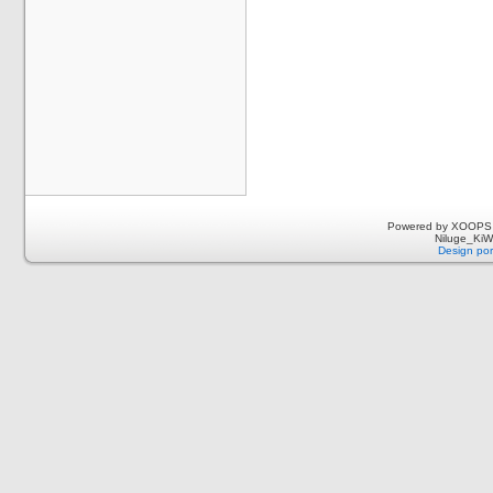
Powered by XOOPS 
Niluge_KiWi
Design por