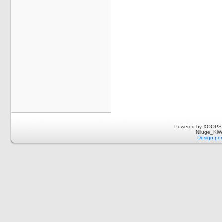
Powered by XOOPS 
Niluge_KiWi
Design por