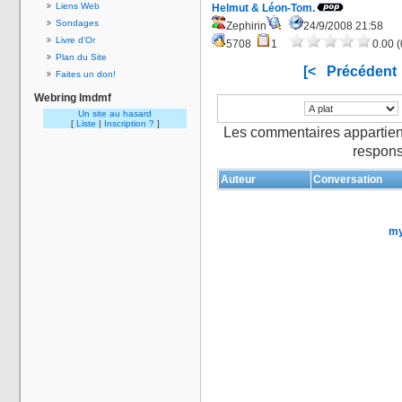
Liens Web
Helmut & Léon-Tom.
Sondages
Zephirin
24/9/2008 21:58
Livre d'Or
5708
1
0.00 (
Plan du Site
[<
Précédent
Faites un don!
Webring lmdmf
Un site au hasard
[
Liste
|
Inscription ?
]
Les commentaires appartien
respons
Auteur
Conversation
my