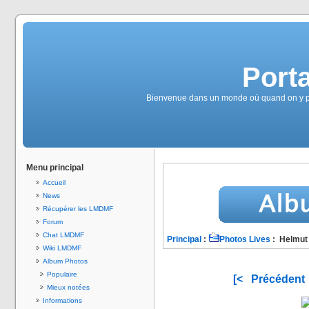
Port
Bienvenue dans un monde où quand on y pen
Menu principal
Accueil
News
Récupérer les LMDMF
Forum
Chat LMDMF
Principal
:
Photos Lives
: Helmut
Wiki LMDMF
Album Photos
Populaire
[<
Précédent
Mieux notées
Informations