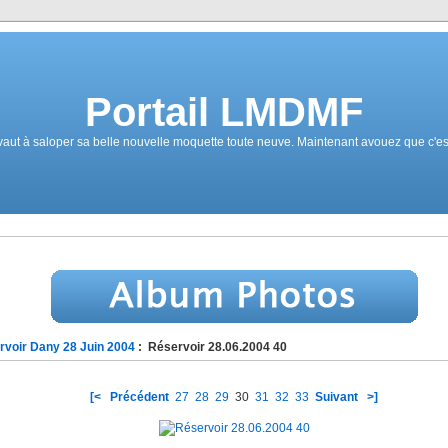
Portail LMDMF
aut à saloper sa belle nouvelle moquette toute neuve. Maintenant avouez que c'es
rvoir Dany 28 Juin 2004
: Réservoir 28.06.2004 40
[<
Précédent
27
28
29
30
31
32
33
Suivant
>]