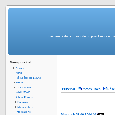
Bienvenue dans un monde où jeter l'ancre équiv
Menu principal
Accueil
News
Récupérer les LMDMF
Forum
Chat LMDMF
Principal
:
Photos Lives
:
Rése
Wiki LMDMF
Album Photos
Populaire
Mieux notées
Informations
Réservoir 28.06.2004 40