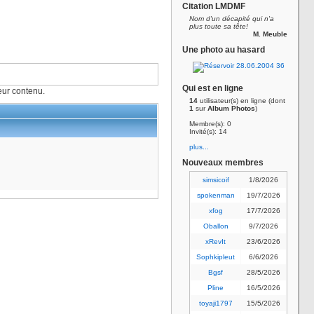
Citation LMDMF
Nom d'un décapité qui n'a
plus toute sa tête!
M. Meuble
Une photo au hasard
Qui est en ligne
ur contenu.
14
utilisateur(s) en ligne (dont
1
sur
Album Photos
)
Membre(s): 0
Invité(s): 14
plus...
Nouveaux membres
simsicoif
1/8/2026
spokenman
19/7/2026
xfog
17/7/2026
Oballon
9/7/2026
xRevIt
23/6/2026
Sophkipleut
6/6/2026
Bgsf
28/5/2026
Pline
16/5/2026
toyaji1797
15/5/2026