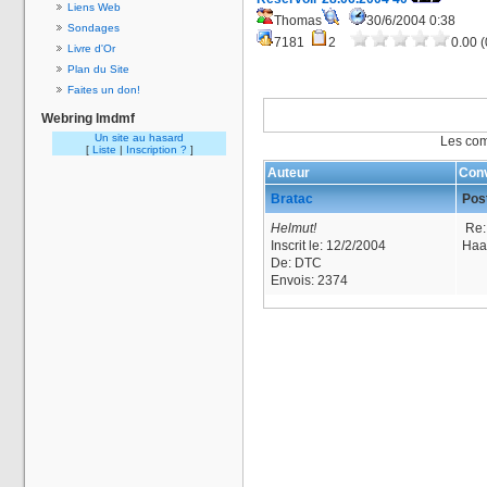
Liens Web
Thomas
30/6/2004 0:38
Sondages
7181
2
0.00 (
Livre d'Or
Plan du Site
Faites un don!
Webring lmdmf
Un site au hasard
Les com
[
Liste
|
Inscription ?
]
Auteur
Conv
Bratac
Post
Helmut!
Re:
Inscrit le:
12/2/2004
Haaa
De:
DTC
Envois:
2374