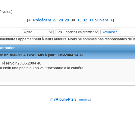
0 votes)
[<
Précédent
27
28
29
30
31
32
33
Suivant
>]
mentaires appartiennent à leurs auteurs. Nous ne sommes pas responsables de le
ersation
é le:
30/6/2004 14:41
Mis à jour:
30/6/2004 14:41
 Réservoir 28.06.2004 40
 enfin une photo ou on voit l'inconnue a la caméra
myAlbum-P 2.8
(
original
)