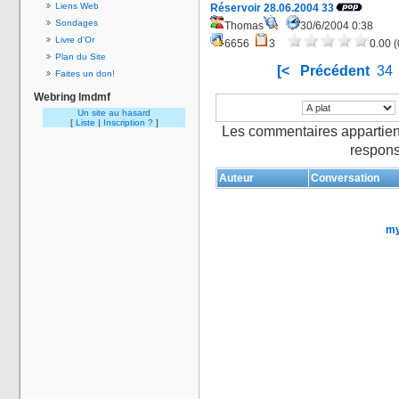
Liens Web
Réservoir 28.06.2004 33
Sondages
Thomas
30/6/2004 0:38
Livre d'Or
6656
3
0.00 (
Plan du Site
[<
Précédent
34
Faites un don!
Webring lmdmf
Un site au hasard
[
Liste
|
Inscription ?
]
Les commentaires appartien
respons
Auteur
Conversation
my