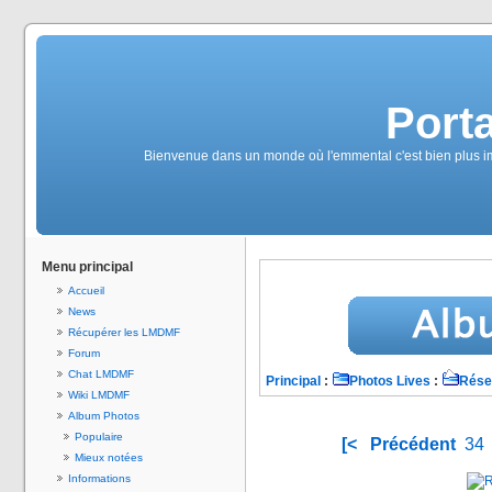
Port
Bienvenue dans un monde où l'emmental c'est bien plus imp
Menu principal
Accueil
News
Récupérer les LMDMF
Forum
Chat LMDMF
Principal
:
Photos Lives
:
Rése
Wiki LMDMF
Album Photos
Populaire
[<
Précédent
34
Mieux notées
Informations