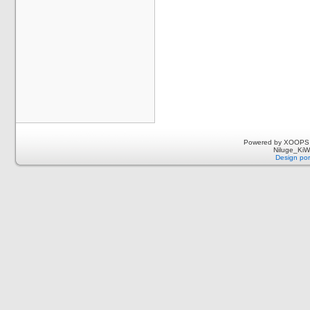
Powered by XOOPS 
Niluge_KiWi
Design por