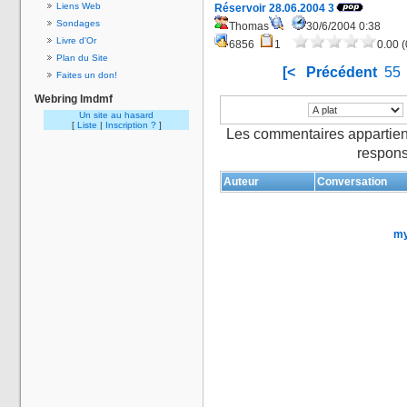
Liens Web
Réservoir 28.06.2004 3
Sondages
Thomas
30/6/2004 0:38
Livre d'Or
6856
1
0.00 (
Plan du Site
[<
Précédent
55
Faites un don!
Webring lmdmf
Un site au hasard
[
Liste
|
Inscription ?
]
Les commentaires appartien
respons
Auteur
Conversation
my