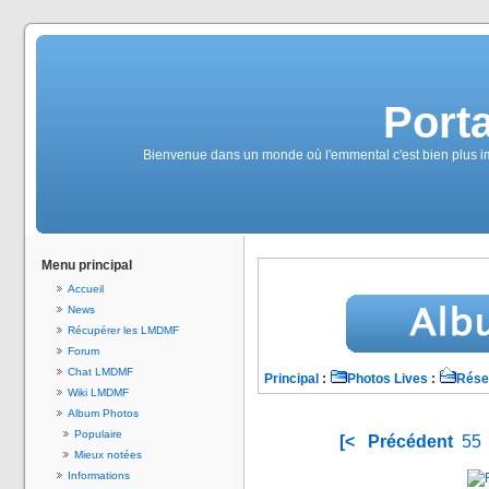
Port
Bienvenue dans un monde où l'emmental c'est bien plus imp
Menu principal
Accueil
News
Récupérer les LMDMF
Forum
Chat LMDMF
Principal
:
Photos Lives
:
Rése
Wiki LMDMF
Album Photos
Populaire
[<
Précédent
55
Mieux notées
Informations