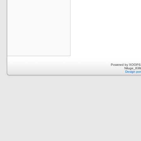
Powered by XOOPS 
Niluge_KiWi
Design por