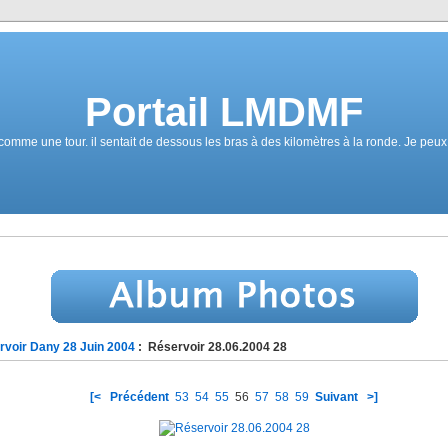
Portail LMDMF
 une tour. il sentait de dessous les bras à des kilomètres à la ronde. Je peux vo
rvoir Dany 28 Juin 2004
: Réservoir 28.06.2004 28
[<
Précédent
53
54
55
56
57
58
59
Suivant
>]