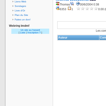
Liens Web
Thomas
30/6/2004 0:38
Sondages
6353
1
0.00 (
Livre d'Or
Plan du Site
Faites un don!
Webring lmdmf
Un site au hasard
Les com
[
Liste
|
Inscription ?
]
Auteur
Conv