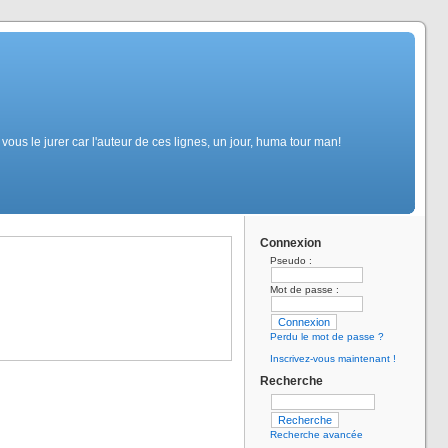
us le jurer car l'auteur de ces lignes, un jour, huma tour man!
Connexion
Pseudo :
Mot de passe :
Perdu le mot de passe ?
Inscrivez-vous maintenant !
Recherche
Recherche avancée