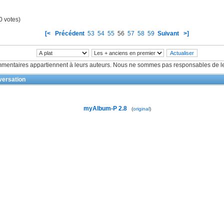
0 votes)
[<
Précédent
53
54
55
56
57
58
59
Suivant
>]
mentaires appartiennent à leurs auteurs. Nous ne sommes pas responsables de le
ersation
myAlbum-P 2.8
(
original
)