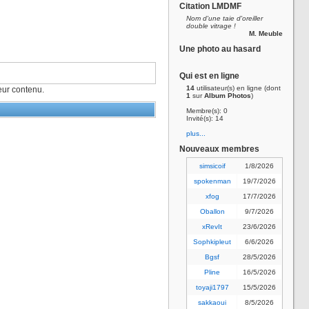
Citation LMDMF
Nom d'une taie d'oreiller
double vitrage !
M. Meuble
Une photo au hasard
Qui est en ligne
14
utilisateur(s) en ligne (dont
ur contenu.
1
sur
Album Photos
)
Membre(s): 0
Invité(s): 14
plus...
Nouveaux membres
simsicoif
1/8/2026
spokenman
19/7/2026
xfog
17/7/2026
Oballon
9/7/2026
xRevIt
23/6/2026
Sophkipleut
6/6/2026
Bgsf
28/5/2026
Pline
16/5/2026
toyaji1797
15/5/2026
sakkaoui
8/5/2026