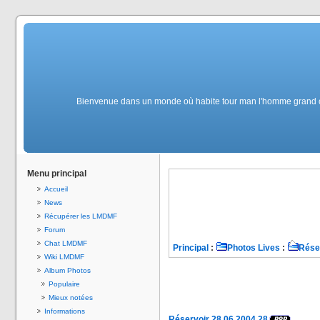
Bienvenue dans un monde où habite tour man l'homme grand comme
Menu principal
Accueil
News
Récupérer les LMDMF
Forum
Chat LMDMF
Principal
:
Photos Lives
:
Rése
Wiki LMDMF
Album Photos
Populaire
Mieux notées
Informations
Réservoir 28.06.2004 28