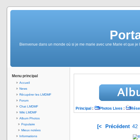
Port
Bienvenue dans un monde où si je me marie avec une Marie et que je la 
Menu principal
Accueil
News
Récupérer les LMDMF
Forum
Chat LMDMF
Principal
:
Photos Lives
:
Rése
Wiki LMDMF
Album Photos
Populaire
[<
Précédent
42
Mieux notées
Informations