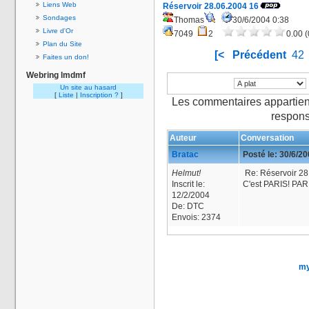
Liens Web
Réservoir 28.06.2004 16
Sondages
Thomas
30/6/2004 0:38
Livre d'Or
7049
2
0.00 (
Plan du Site
[<
Précédent
42
Faites un don!
Webring lmdmf
Un site au hasard
[
Liste
|
Inscription ?
]
Les commentaires appartien
respons
Auteur
Conversation
Bratac
Posté le:
30/6/2
Helmut!
Re: Réservoir 28
Inscrit le:
C'est PARIS! PAR
12/2/2004
De:
DTC
Envois:
2374
my