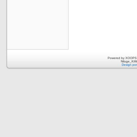
Powered by XOOPS 
Niluge_KiWi
Design por