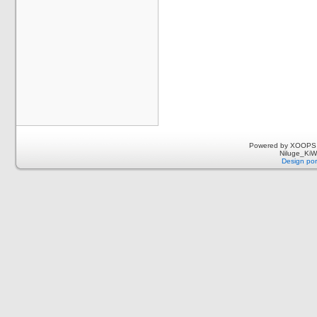
Powered by XOOPS 
Niluge_KiWi
Design por