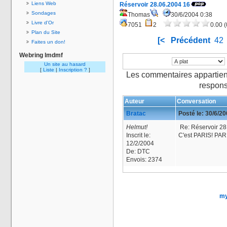
Liens Web
Réservoir 28.06.2004 16
Sondages
Thomas
30/6/2004 0:38
Livre d'Or
7051
2
0.00 (
Plan du Site
[<
Précédent
42
Faites un don!
Webring lmdmf
Un site au hasard
[
Liste
|
Inscription ?
]
Les commentaires appartien
respons
Auteur
Conversation
Bratac
Posté le:
30/6/2
Helmut!
Re: Réservoir 28
Inscrit le:
C'est PARIS! PAR
12/2/2004
De:
DTC
Envois:
2374
my