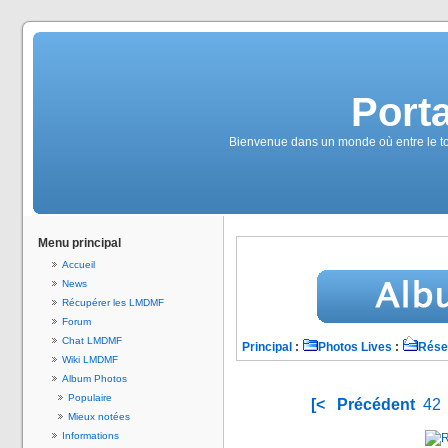
Port
Bienvenue dans un monde où entre le tonn
Menu principal
Accueil
News
Récupérer les LMDMF
Forum
Chat LMDMF
Principal
:
Photos Lives
:
Rése
Wiki LMDMF
Album Photos
Populaire
[<
Précédent
42
Mieux notées
Informations