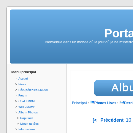
Port
Bienvenue dans un monde où le jour où je ne m'interrog
Menu principal
Accueil
News
Récupérer les LMDMF
Forum
Chat LMDMF
Principal
:
Photos Lives
:
Derni
Wiki LMDMF
Album Photos
Populaire
[<
Précédent
10
Mieux notées
Informations