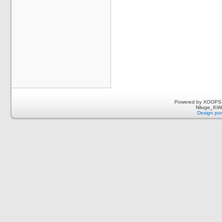
Powered by XOOPS 
Niluge_KiWi
Design por