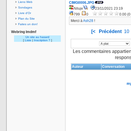
Liens Web
CIMG0006.JPG
Sondages
Niluje
23/11/2021 23:19
Livre d'Or
799
0
0.00 (0
Plan du Site
Merci à
Ash28
!
Faites un don!
[<
Précédent
10
Webring lmdmf
Un site au hasard
[
Liste
|
Inscription ?
]
Les commentaires appartien
respons
Auteur
Conversation
my