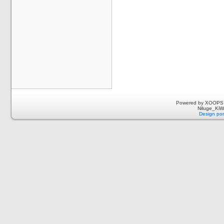
Powered by XOOPS 
Niluge_KiWi
Design por