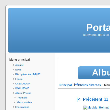
Port
Bienvenue dans un m
Menu principal
Accueil
News
Récupérer les LMDMF
Forum
Chat LMDMF
Principal
:
Photos diverses
: Meub
Wiki LMDMF
Album Photos
Populaire
[<
Précédent
11
Mieux notées
Informations