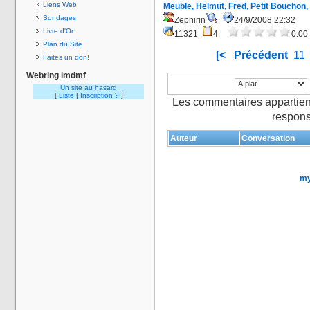
Liens Web
Meuble, Helmut, Fred, Petit Bouchon, 
Sondages
Zephirin
24/9/2008 22:32
Livre d'Or
11321
4
0.00 
Plan du Site
[<
Précédent
11
Faites un don!
Webring lmdmf
Un site au hasard
[
Liste
|
Inscription ?
]
Les commentaires appartien
respons
Auteur
Conversation
my