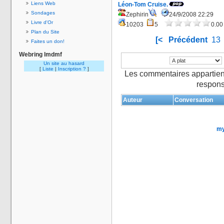
Liens Web
Léon-Tom Cruise.
Sondages
Zephirin
24/9/2008 22:29
Livre d'Or
10203
5
0.00
Plan du Site
[<
Précédent
13
Faites un don!
Webring lmdmf
Un site au hasard
[
Liste
|
Inscription ?
]
Les commentaires appartien
respons
Auteur
Conversation
my