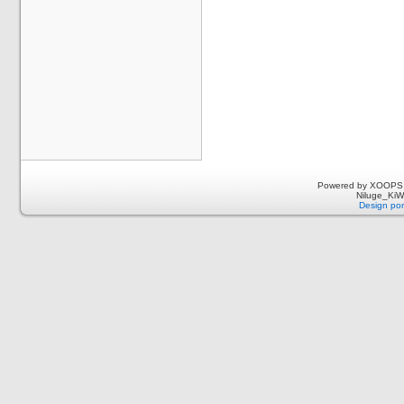
Powered by XOOPS 
Niluge_KiWi
Design por