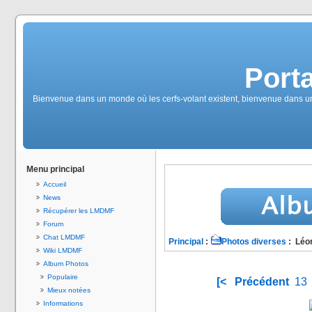
Port
Bienvenue dans un monde où les cerfs-volant existent, bienvenue dans un
Menu principal
Accueil
News
Récupérer les LMDMF
Forum
Chat LMDMF
Principal
:
Photos diverses
: Léo
Wiki LMDMF
Album Photos
Populaire
[<
Précédent
13
Mieux notées
Informations