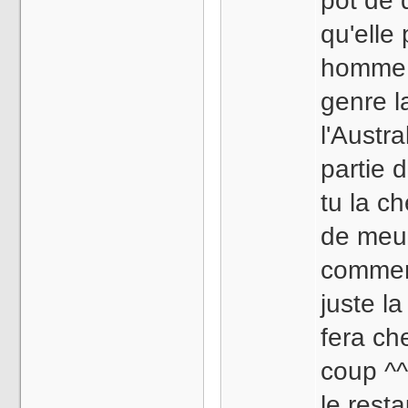
pot de d
qu'elle 
homme q
genre l
l'Austra
partie 
tu la c
de meur
commenc
juste la
fera ch
coup ^^
le resta