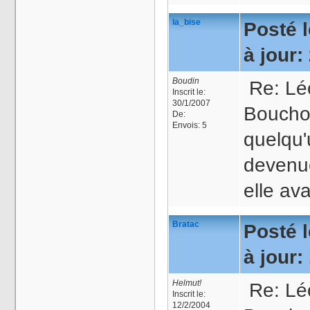
la_bise
Posté l
à jour:
Boudin
Re: Léo
Inscrit le:
30/1/2007
Boucho
De:
Envois:
5
quelqu'u
devenue
elle av
Bratac
Posté l
à jour:
Helmut!
Re: Léo
Inscrit le:
12/2/2004