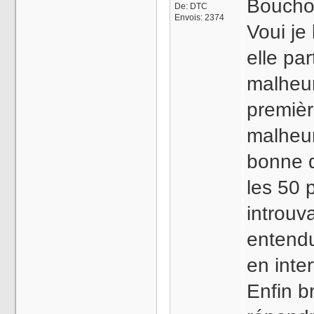
Boucho
De:
DTC
Envois:
2374
Voui je
elle par
malheur
premièr
malheu
bonne d
les 50 
introuv
entendu
en inte
Enfin b