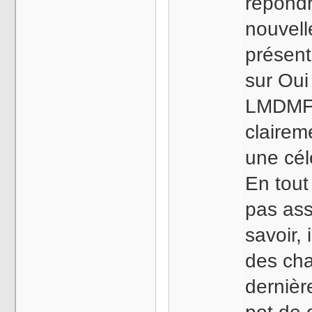
répondr
nouvell
présenta
sur Oui
LMDMF.
clairem
une célé
En tout
pas as
savoir,
des cha
dernièr