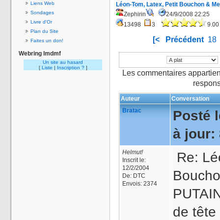
Liens Web
Léon-Tom, Latex, Petit Bouchon & Me
Sondages
Zephirin
24/9/2008 22:25
Livre d'Or
13498
3
9.00
Plan du Site
[<
Précédent
18
Faites un don!
Webring lmdmf
Un site au hasard
[
Liste
|
Inscription ?
]
Les commentaires appartien
respons
Auteur
Conversation
Bratac
Posté l
à jour:
Helmut!
Re: Léo
Inscrit le:
12/2/2004
Boucho
De:
DTC
Envois:
2374
PUTAIN
de tête