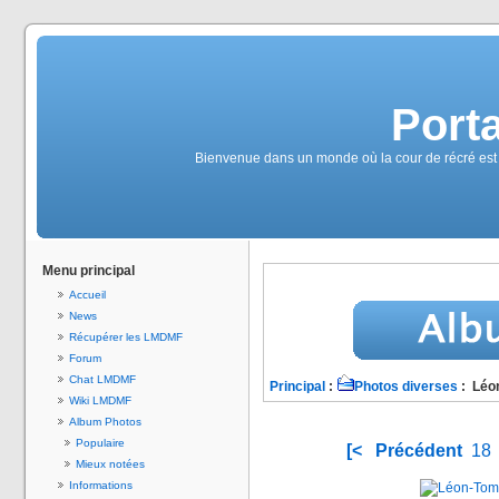
Port
Bienvenue dans un monde où la cour de récré est
Menu principal
Accueil
News
Récupérer les LMDMF
Forum
Chat LMDMF
Principal
:
Photos diverses
: Léon
Wiki LMDMF
Album Photos
Populaire
[<
Précédent
18
Mieux notées
Informations