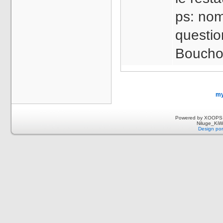
ps: nom
questio
Boucho
my
Powered by XOOPS 
Niluge_KiWi
Design por