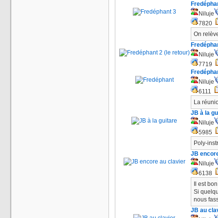
Fredépha
Niluje
7820
On relèv
Fredéphant
Niluje
7719
Fredépha
Niluje
6111
La réuni
JB à la gu
Niluje
5985
Poly-inst
JB encore
Niluje
6138
Il est bon
Si quelqu
nous fass
JB au cla