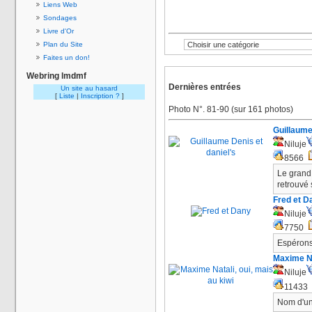
Liens Web
Sondages
Livre d'Or
Plan du Site
Faites un don!
Webring lmdmf
Dernières entrées
Un site au hasard
[
Liste
|
Inscription ?
]
Photo N°. 81-90 (sur 161 photos)
Guillaume
Niluje
8566
Le grand 
retrouvé 
Fred et D
Niluje
7750
Espérons 
Maxime Na
Niluje
11433
Nom d'un