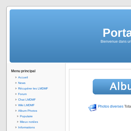
Port
Bienvenue dans un 
Menu principal
Accueil
News
Récupérer les LMDMF
Forum
Chat LMDMF
Wiki LMDMF
Photos diverses
Tota
Album Photos
Populaire
Mieux notées
Informations