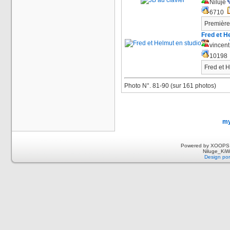
Niluje
6710
Première
Fred et H
vincent
1019
Fred et H
Photo N°. 81-90 (sur 161 photos)
my
Powered by XOOPS 
Niluge_KiWi
Design por